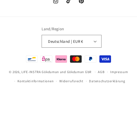
Instagram
TikTok
Pinterest
Land/Region
Deutschland | EUR €
Zahlungsmethoden
© 2026,
LIFE-INSTRA Gökduman und Gökduman GbR
AGB
Impressum
Kontaktinformationen
Widerrufsrecht
Datenschutzerklärung